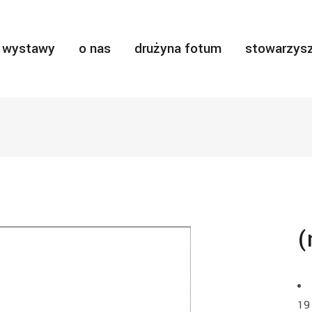
wystawy
o nas
drużyna fotum
stowarzysz
(
19 