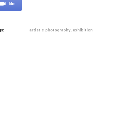
film
gs:
artistic photography, exhibition