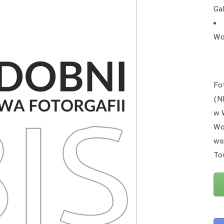
Ga
Wo
Fo
(N
w 
Wo
ws
To