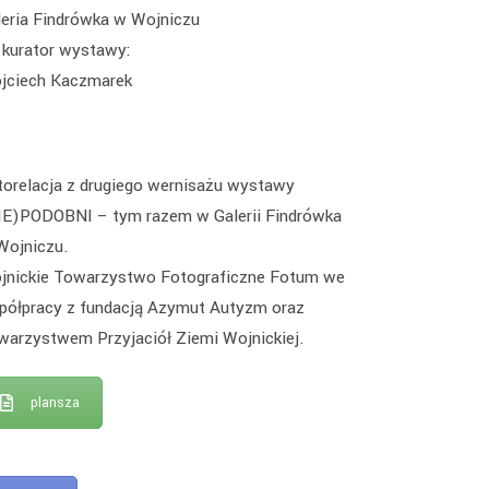
leria Findrówka w Wojniczu
kurator wystawy:
jciech Kaczmarek
torelacja z drugiego wernisażu wystawy
IE)PODOBNI – tym razem w Galerii Findrówka
Wojniczu.
jnickie Towarzystwo Fotograficzne Fotum we
półpracy z fundacją Azymut Autyzm oraz
warzystwem Przyjaciół Ziemi Wojnickiej.
plansza