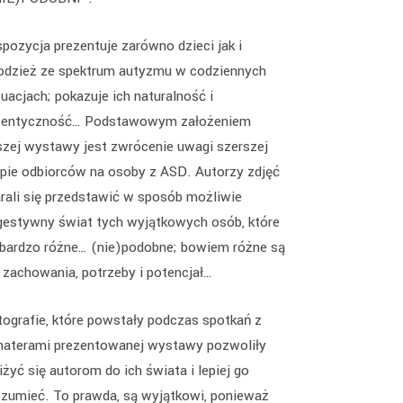
pozycja prezentuje zarówno dzieci jak i
odzież ze spektrum autyzmu w codziennych
uacjach; pokazuje ich naturalność i
tentyczność… Podstawowym założeniem
szej wystawy jest zwrócenie uwagi szerszej
upie odbiorców na osoby z ASD. Autorzy zdjęć
arali się przedstawić w sposób możliwie
gestywny świat tych wyjątkowych osób, które
 bardzo różne… (nie)podobne; bowiem różne są
h zachowania, potrzeby i potencjał…
tografie, które powstały podczas spotkań z
haterami prezentowanej wystawy pozwoliły
iżyć się autorom do ich świata i lepiej go
ozumieć. To prawda, są wyjątkowi, ponieważ