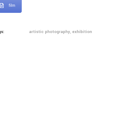
Next project
film
gs:
artistic photography, exhibition