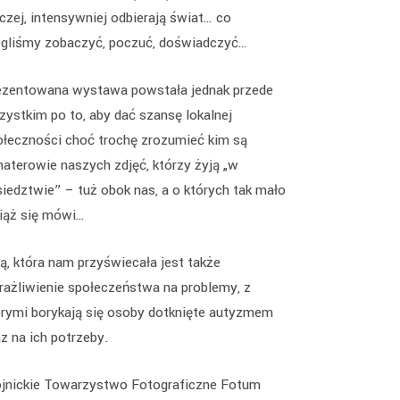
czej, intensywniej odbierają świat… co
gliśmy zobaczyć, poczuć, doświadczyć…
ezentowana wystawa powstała jednak przede
zystkim po to, aby dać szansę lokalnej
ołeczności choć trochę zrozumieć kim są
haterowie naszych zdjęć, którzy żyją „w
siedztwie” – tuż obok nas, a o których tak mało
iąż się mówi…
ą, która nam przyświecała jest także
rażliwienie społeczeństwa na problemy, z
órymi borykają się osoby dotknięte autyzmem
z na ich potrzeby.
jnickie Towarzystwo Fotograficzne Fotum