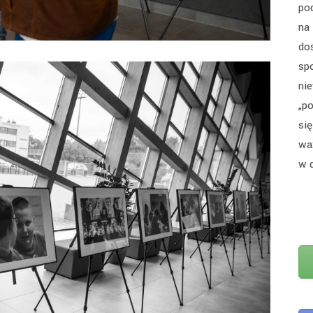
pod
na
do
spo
ni
„po
si
wa
w 