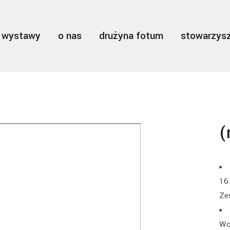
wystawy
o nas
drużyna fotum
stowarzysz
(
16 
Ze
Wo