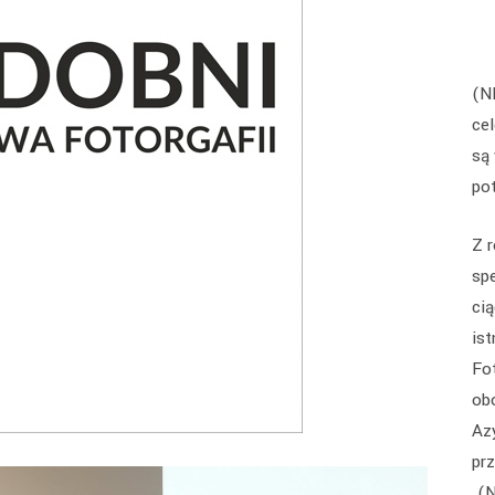
(N
ce
są
pot
Z 
sp
ci
is
Fo
ob
Az
pr
„(