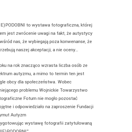
IE)PODOBNI to wystawa fotograficzna, której
lem jest zwrócenie uwagi na fakt, że autystycy
 wśród nas, że wybiegają poza konwenanse, że
rzebują naszej akceptacji, a nie oceny…
roku na rok znacząco wzrasta liczba osób ze
ektrum autyzmu, a mimo to termin ten jest
ągle obcy dla społeczeństwa. Wobec
tniejącego problemu Wojnickie Towarzystwo
tograficzne Fotum nie mogło pozostać
ojętne i odpowiedziało na zaproszenie Fundacji
ymut Autyzm
zygotowując wystawę fotografii zatytułowaną
NIE)PODOBNI”.