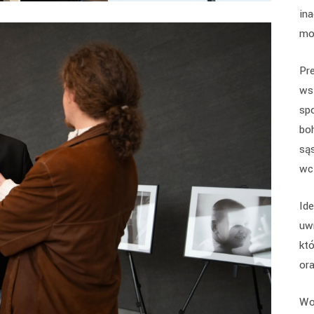
ina
mo
Pr
ws
sp
bo
są
wc
Ide
uw
kt
ora
Wo