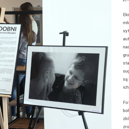
Eks
mł
syt
au
na
gr
st
su
są
ic
Fo
bo
zbl
zr