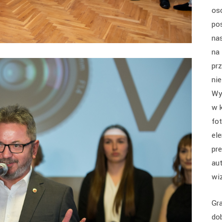
os
po
na
na
pr
nie
Wy
w 
fo
el
pr
au
wi
Gr
do