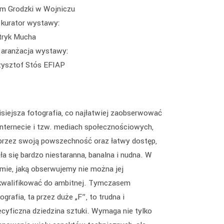
m Grodzki w Wojniczu
kurator wystawy:
tryk Mucha
aranżacja wystawy:
zysztof Stós EFIAP
isiejsza fotografia, co najłatwiej zaobserwować
internecie i tzw. mediach społecznościowych,
przez swoją powszechność oraz łatwy dostęp,
ła się bardzo niestaranna, banalna i nudna. W
rmie, jaką obserwujemy nie można jej
kwalifikować do ambitnej. Tymczasem
ografia, ta przez duże „F”, to trudna i
ecyficzna dziedzina sztuki. Wymaga nie tylko