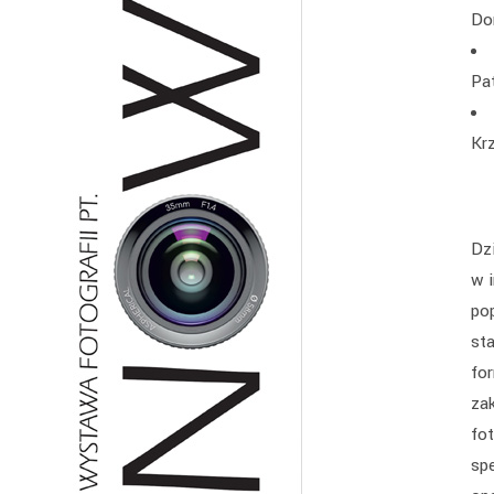
Do
Pa
Kr
Dz
w 
po
sta
fo
za
fot
sp