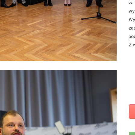
za
wy
Wy
za
po
Z 