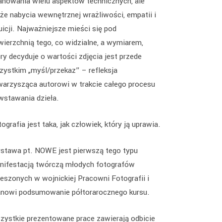
anowania wielu aspektów technicznych, ale
kże nabycia wewnętrznej wrażliwości, empatii i
uicji. Najważniejsze mieści się pod
wierzchnią tego, co widzialne, a wymiarem,
ry decyduje o wartości zdjęcia jest przede
zystkim „myśl/przekaz” – refleksja
warzysząca autorowi w trakcie całego procesu
wstawania dzieła.
ografia jest taka, jak człowiek, który ją uprawia.
stawa pt. NOWE jest pierwszą tego typu
nifestacją twórczą młodych fotografów
zeszonych w wojnickiej Pracowni Fotografii i
anowi podsumowanie półtorarocznego kursu.
zystkie prezentowane prace zawierają odbicie