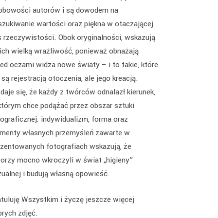
obowości autorów i są dowodem na
szukiwanie wartości oraz piękna w otaczającej
s rzeczywistości. Obok oryginalności, wskazują
 ich wielką wrażliwość, ponieważ obnażają
zed oczami widza nowe światy – i to takie, które
 są rejestracją otoczenia, ale jego kreacją.
daje się, że każdy z twórców odnalazł kierunek,
którym chce podążać przez obszar sztuki
tograficznej: indywidualizm, forma oraz
ementy własnych przemyśleń zawarte w
ezentowanych fotografiach wskazują, że
torzy mocno wkroczyli w świat „higieny”
zualnej i budują własną opowieść.
atuluję Wszystkim i życzę jeszcze więcej
brych zdjęć.