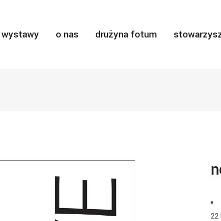
wystawy
o nas
drużyna fotum
stowarzysz
n
22 