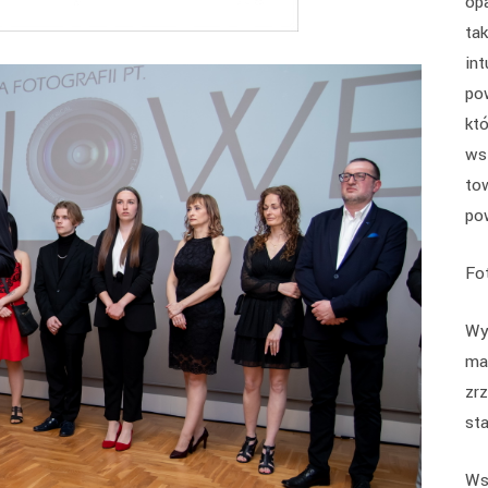
op
ta
int
po
któ
ws
to
po
Fot
Wy
ma
zr
st
Ws