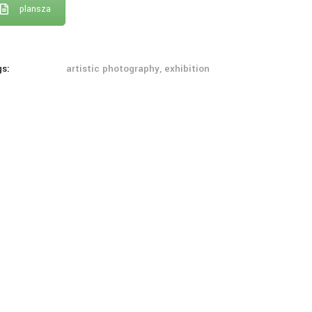
plansza
gs:
artistic photography, exhibition