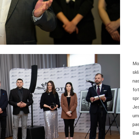
Mo
sk
na
fot
spr
Je
um
pa
Ba