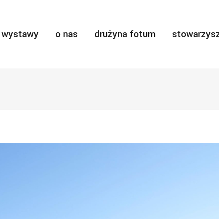
wystawy
o nas
drużyna fotum
stowarzysz