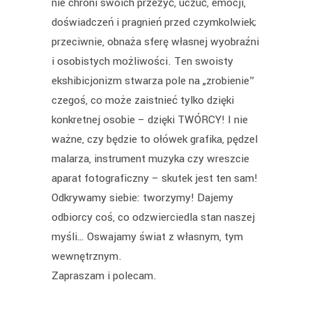
nie chroni swoich przeżyć, uczuć, emocji,
doświadczeń i pragnień przed czymkolwiek;
przeciwnie, obnaża sferę własnej wyobraźni
i osobistych możliwości. Ten swoisty
ekshibicjonizm stwarza pole na „zrobienie”
czegoś, co może zaistnieć tylko dzięki
konkretnej osobie – dzięki TWÓRCY! I nie
ważne, czy będzie to ołówek grafika, pędzel
malarza, instrument muzyka czy wreszcie
aparat fotograficzny – skutek jest ten sam!
Odkrywamy siebie: tworzymy! Dajemy
odbiorcy coś, co odzwierciedla stan naszej
myśli… Oswajamy świat z własnym, tym
wewnętrznym.
Zapraszam i polecam.