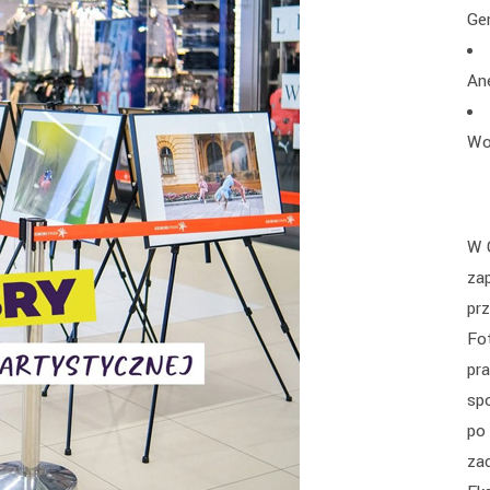
Ge
An
Wo
W 
za
pr
Fo
pr
sp
po
za