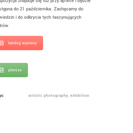
pozycja znajduje się tuż przy aptece i będzie
stępna do 21 października. Zachęcamy do
wiedzin i do odkrycia tych fascynujących
drów.
katalog wystawy
plansza
gs:
artistic photography, exhibition