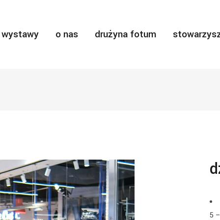
wystawy
o nas
drużyna fotum
stowarzysz
d
5 –