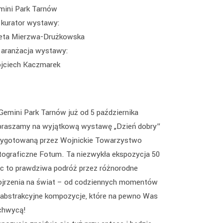
mini Park Tarnów
kurator wystawy:
eta Mierzwa-Drużkowska
aranżacja wystawy:
jciech Kaczmarek
Gemini Park Tarnów już od 5 października
praszamy na wyjątkową wystawę „Dzień dobry”
zygotowaną przez Wojnickie Towarzystwo
tograficzne Fotum. Ta niezwykła ekspozycja 50
ac to prawdziwa podróż przez różnorodne
ojrzenia na świat – od codziennych momentów
 abstrakcyjne kompozycje, które na pewno Was
chwycą!