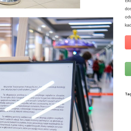
Eks
do
od
ka
Ta