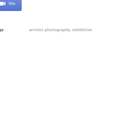
film
gs:
artistic photography, exhibition