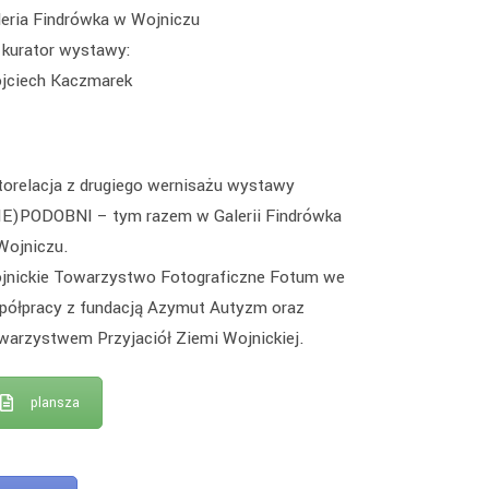
leria Findrówka w Wojniczu
kurator wystawy:
jciech Kaczmarek
torelacja z drugiego wernisażu wystawy
IE)PODOBNI – tym razem w Galerii Findrówka
Wojniczu.
jnickie Towarzystwo Fotograficzne Fotum we
półpracy z fundacją Azymut Autyzm oraz
warzystwem Przyjaciół Ziemi Wojnickiej.
plansza