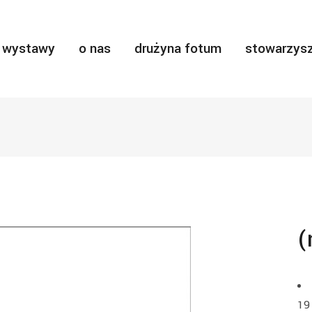
wystawy
o nas
drużyna fotum
stowarzysz
(
19 