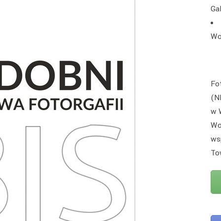
Ga
Wo
Fo
(N
w 
Wo
ws
To