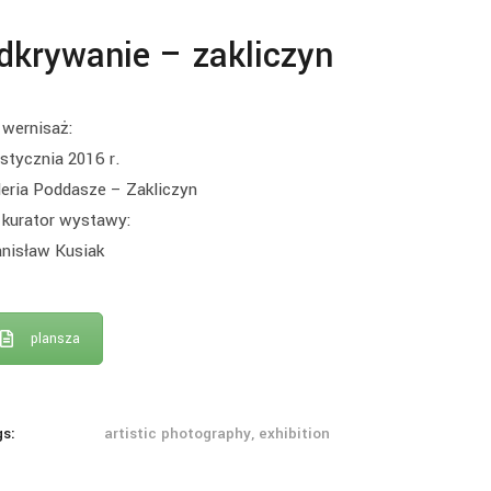
dkrywanie – zakliczyn
wernisaż:
stycznia 2016 r.
leria Poddasze – Zakliczyn
kurator wystawy:
anisław Kusiak
plansza
gs:
artistic photography, exhibition