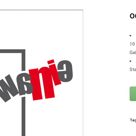
o
10 
Ga
St
Ta