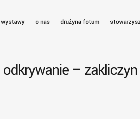
wystawy
o nas
drużyna fotum
stowarzysz
odkrywanie – zakliczyn