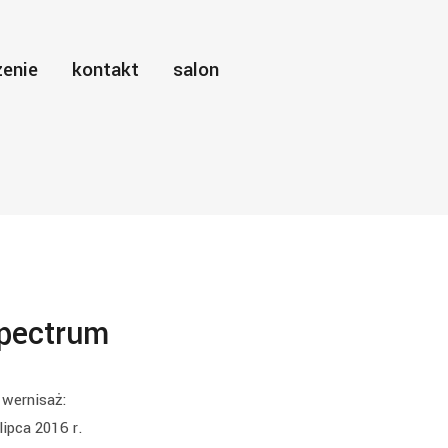
enie
kontakt
salon
pectrum
wernisaż:
lipca 2016 r.