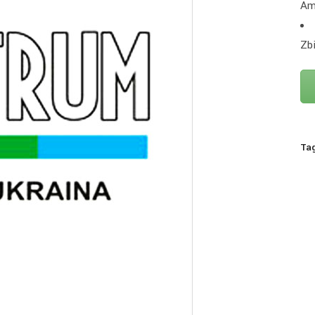
Am
Zb
Ta