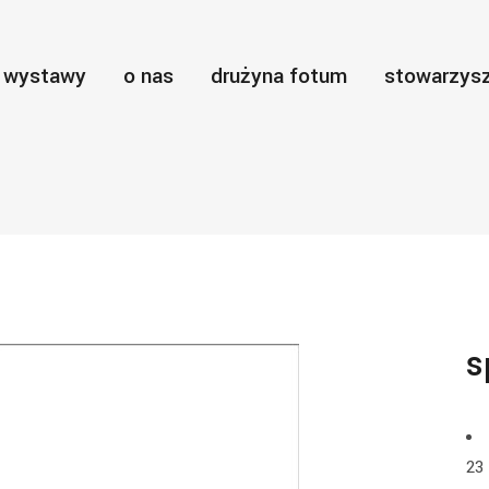
wystawy
o nas
drużyna fotum
stowarzysz
s
23 