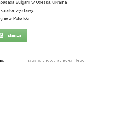
basada Bułgarii w Odessa, Ukraina
kurator wystawy:
igniew Pukalski
plansza
gs:
artistic photography, exhibition