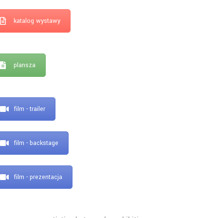
katalog wystawy
plansza
film - trailer
film - backstage
film - prezentacja