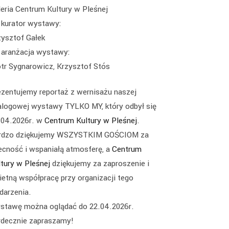
leria Centrum Kultury w Pleśnej
kurator wystawy:
zysztof Gałek
aranżacja wystawy:
otr Sygnarowicz, Krzysztof Stós
ezentujemy reportaż z wernisażu naszej
alogowej wystawy TYLKO MY, który odbył się
.04.2026r. w
Centrum Kultury w Pleśnej
.
rdzo dziękujemy WSZYSTKIM GOŚCIOM za
ecność i wspaniałą atmosferę, a
Centrum
ltury w Pleśnej
dziękujemy za zaproszenie i
ietną współpracę przy organizacji tego
darzenia.
stawę można oglądać do 22.04.2026r.
rdecznie zapraszamy!