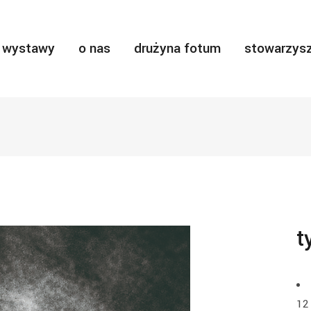
wystawy
o nas
drużyna fotum
stowarzysz
t
12 