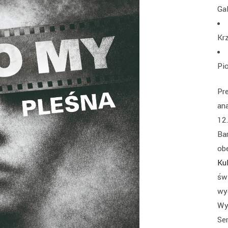
Ga
Kr
Pi
Pr
an
12
Ba
ob
Ku
św
wy
Wy
Se