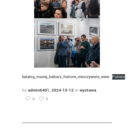
katalog_maciej_babiarz_historie_nieoczywiste_www
Pobierz
by
admin6401
2024-10-12
in
wystawa
0
0