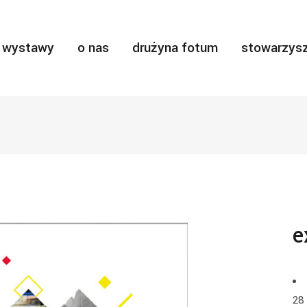
wystawy
o nas
drużyna fotum
stowarzysz
e
28 