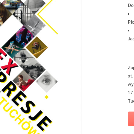
Do
Pi
Ja
Za
pt
wy
17
Tu