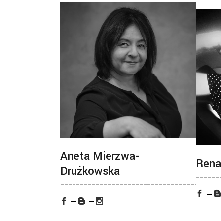
Aneta Mierzwa-
Rena
Drużkowska
______
________________________________________