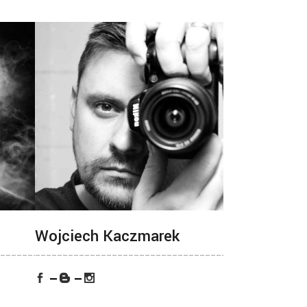
Wojciech Kaczmarek
_______________
___________________________________________