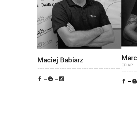
Marc
Maciej Babiarz
EFIAP
________________________________________
______