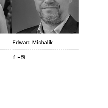
Edward Michalik
_______________
___________________________________________