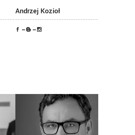
Andrzej Kozioł
_______________
___________________________________________