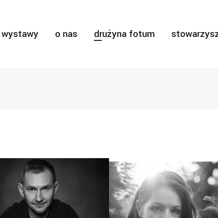
wystawy
o nas
drużyna fotum
stowarzysz