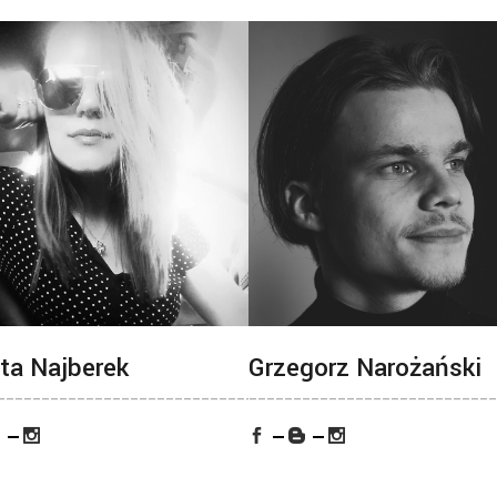
ta Najberek
Grzegorz Narożański
_____________________________________
____________________________
___