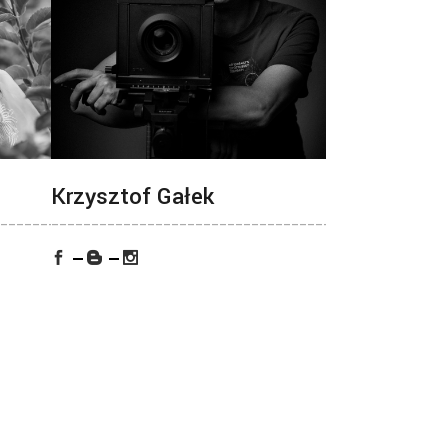
Krzysztof Gałek
_______________
___________________________________________