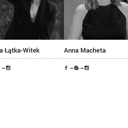
a Łątka-Witek
Anna Macheta
___
_____________________________________
____________________________