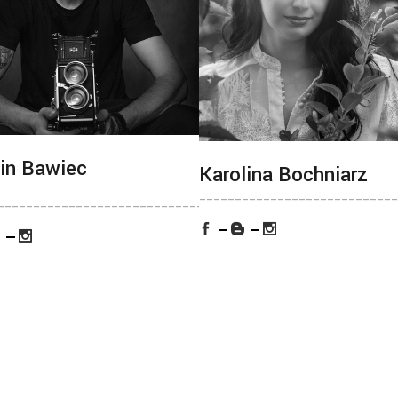
in Bawiec
Karolina Bochniarz
___
____________________________
________________________________