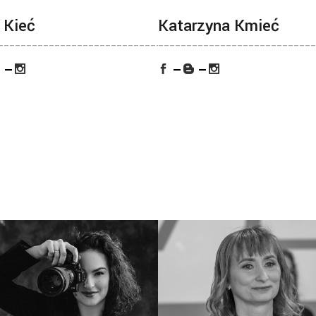
 Kieć
Katarzyna Kmieć
___
_____________________________________
____________________________