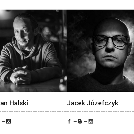
an Halski
Jacek Józefczyk
___
_____________________________________
____________________________