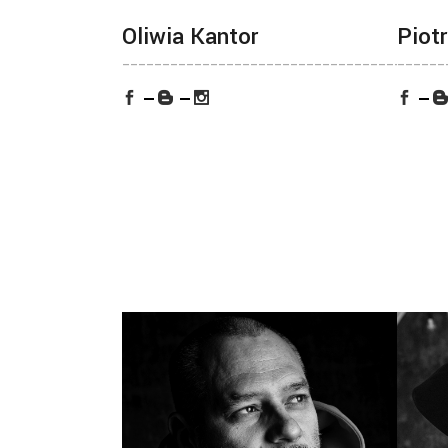
Oliwia Kantor
Piotr
________________________________________
______