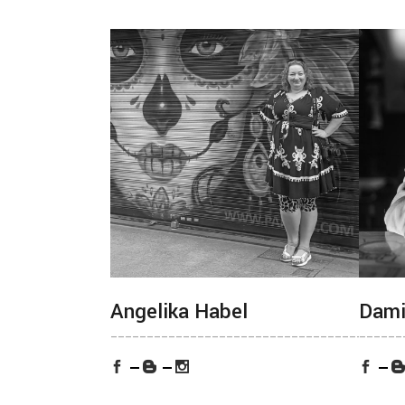
Angelika Habel
Dami
________________________________________
______